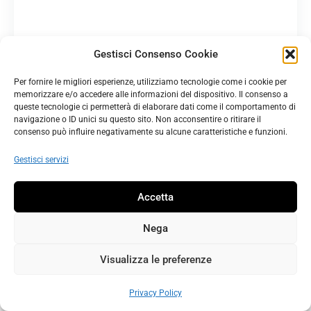
a
t
o
Gestisci Consenso Cookie
C
A
Per fornire le migliori esperienze, utilizziamo tecnologie come i cookie per
o
n
memorizzare e/o accedere alle informazioni del dispositivo. Il consenso a
d
n
queste tecnologie ci permetterà di elaborare dati come il comportamento di
i
o
navigazione o ID unici su questo sito. Non acconsentire o ritirare il
consenso può influire negativamente su alcune caratteristiche e funzioni.
c
:
e
2
Gestisci servizi
:
0
X
1
Accetta
4
5
8
Nega
1
C
V
Visualizza le preferenze
o
e
s
l
Privacy Policy
t
o