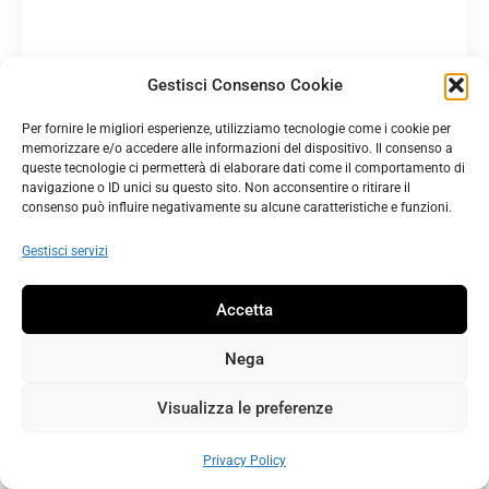
a
,
E
Gestisci Consenso Cookie
t
i
Per fornire le migliori esperienze, utilizziamo tecnologie come i cookie per
memorizzare e/o accedere alle informazioni del dispositivo. Il consenso a
c
queste tecnologie ci permetterà di elaborare dati come il comportamento di
h
navigazione o ID unici su questo sito. Non acconsentire o ritirare il
consenso può influire negativamente su alcune caratteristiche e funzioni.
e
t
Gestisci servizi
t
a
Accetta
t
r
Nega
i
Visualizza le preferenze
c
e
Privacy Policy
c