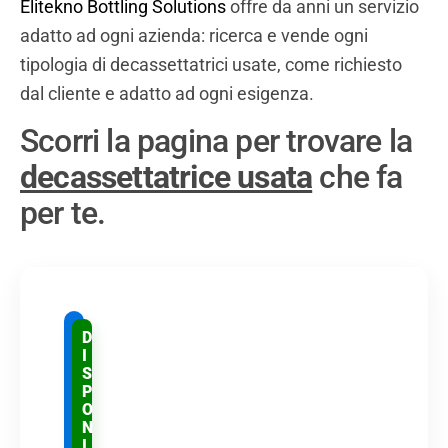
Elitekno Bottling Solutions
offre da anni un servizio
adatto ad ogni azienda: ricerca e vende ogni
tipologia di decassettatrici usate, come richiesto
dal cliente e adatto ad ogni esigenza.
Scorri la pagina per trovare la
decassettatrice usata
che fa
per te.
E
D
C
I
A
S
S
P
O
S
N
E
I