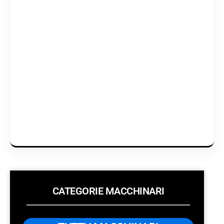
n
o
/
a
CATEGORIE MACCHINARI