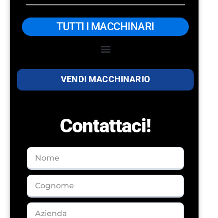
TUTTI I MACCHINARI
– Monoblocco di Riempimento Alto Vuoto
– Monoblocco di Riempimento Volumetrico
VENDI MACCHINARIO
Contattaci!