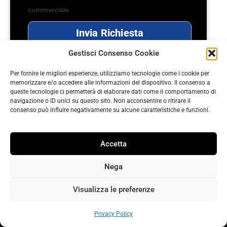
commerciale.
Invia Richiesta
Gestisci Consenso Cookie
Per fornire le migliori esperienze, utilizziamo tecnologie come i cookie per
memorizzare e/o accedere alle informazioni del dispositivo. Il consenso a
queste tecnologie ci permetterà di elaborare dati come il comportamento di
navigazione o ID unici su questo sito. Non acconsentire o ritirare il
RECAPITI
consenso può influire negativamente su alcune caratteristiche e funzioni.
Elitekno Bottling Solutions s.r.l.
Accetta
Via del Glicine, 9/A 37051 Bovolone VR (Italy)
Nega
+39 045 4770786
Visualizza le preferenze
Bottling Scout
Privacy Policy
SERVIZI