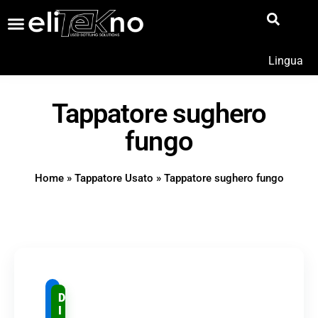
Lingua
Tappatore sughero
fungo
Home
»
Tappatore Usato
»
Tappatore sughero fungo
A
D
P
I