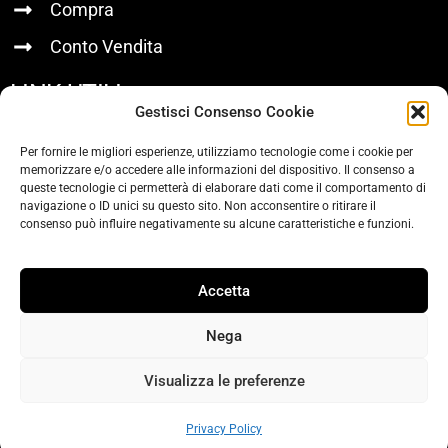
Compra
Conto Vendita
LINK UTILI
Gestisci Consenso Cookie
Chi Siamo
Per fornire le migliori esperienze, utilizziamo tecnologie come i cookie per
memorizzare e/o accedere alle informazioni del dispositivo. Il consenso a
Contatti
queste tecnologie ci permetterà di elaborare dati come il comportamento di
navigazione o ID unici su questo sito. Non acconsentire o ritirare il
Privacy Policy
consenso può influire negativamente su alcune caratteristiche e funzioni.
SOCIAL
Accetta
Nega
Visualizza le preferenze
© 2026 Elitekno Bottling Solutions s.r.l. -
Privacy Policy
Office: Via del Glicine, 9/A - 37051 Bovolone VR (Italy) - P.I. 04498070236 -
Capitale Sociale: € 300.000,00
Privacy Policy