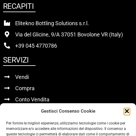
RECAPITI
Elitekno Bottling Solutions s.r.l.
Via del Glicine, 9/A 37051 Bovolone VR (Italy)
+39 045 4770786
SERVIZI
Vendi
Compra
Conto Vendita
Gestisci Consenso Cookie
LINK UTILI
Per fornire le migliori esperienze, utilizziamo tecnologie come i cookie per
memorizzare e/o accedere alle informazioni del dispositivo. Il consenso a
Chi Siamo
queste tecnologie ci permetterà di elaborare dati come il comportamento di