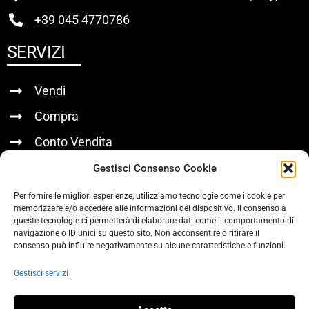
+39 045 4770786
SERVIZI
Vendi
Compra
Conto Vendita
Gestisci Consenso Cookie
LINK UTILI
Per fornire le migliori esperienze, utilizziamo tecnologie come i cookie per
memorizzare e/o accedere alle informazioni del dispositivo. Il consenso a
Chi Siamo
queste tecnologie ci permetterà di elaborare dati come il comportamento di
navigazione o ID unici su questo sito. Non acconsentire o ritirare il
Contatti
consenso può influire negativamente su alcune caratteristiche e funzioni.
Privacy Policy
Gestisci servizi
SOCIAL