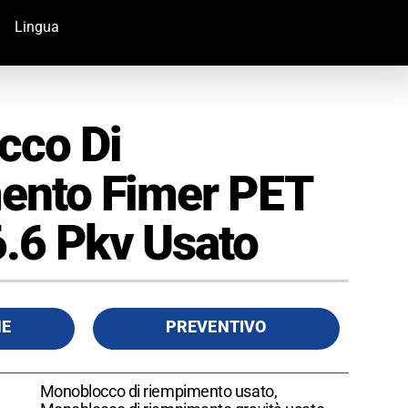
Lingua
cco Di
ento Fimer PET
6.6 Pkv Usato
HE
PREVENTIVO
Monoblocco di riempimento usato,