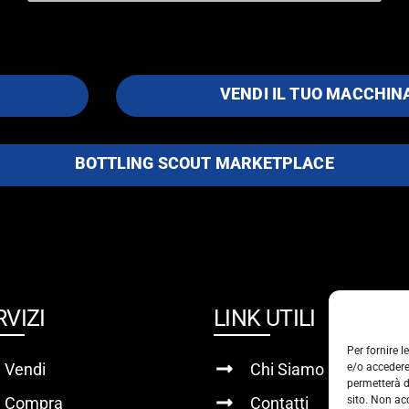
VENDI IL TUO MACCHIN
BOTTLING SCOUT MARKETPLACE
RVIZI
LINK UTILI
Per fornire 
Vendi
Chi Siamo
e/o accedere
permetterà d
Compra
Contatti
sito. Non ac