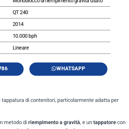
Monoblocco di riempimento gravità usato
QT 240
2014
10.000 bph
Lineare
786
WHATSAPP
tappatura di contenitori, particolarmente adatta per
un metodo di
riempimento a gravità
, e un
tappatore
con