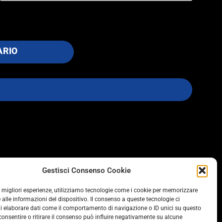
ARIO
SOCIAL
Gestisci Consenso Cookie
le migliori esperienze, utilizziamo tecnologie come i cookie per memorizzare
 alle informazioni del dispositivo. Il consenso a queste tecnologie ci
i elaborare dati come il comportamento di navigazione o ID unici su questo
consentire o ritirare il consenso può influire negativamente su alcune