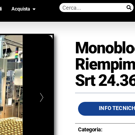
i
Acquista
Monoblo
Riempim
Srt 24.3
INFO TECNIC
Categoria: