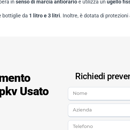
pera in
senso di marcia antiorario
e utilizza un
ugello fis
e bottiglie da
1 litro e 3 litri
. Inoltre, è dotata di protezion
imento
Richiedi preve
 pkv Usato