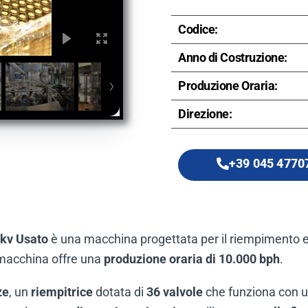
Codice:
Anno di Costruzione:
Produzione Oraria:
Direzione:
+39 045 4770
pkv Usato
è una macchina progettata per il riempimento e 
 macchina offre una
produzione oraria di 10.000 bph
.
ze
, un
riempitrice
dotata di
36 valvole
che funziona con 