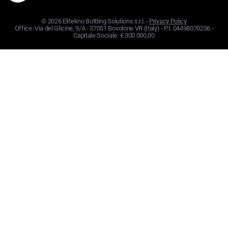
© 2026 Elitekno Bottling Solutions s.r.l. -
Privacy Policy
Office: Via del Glicine, 9/A - 37051 Bovolone VR (Italy) - P.I. 04498070236 -
Capitale Sociale: € 300.000,00