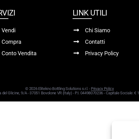
RVIZI
LINK UTILI
Vendi
Chi Siamo
Compra
Contatti
Conto Vendita
Privacy Policy
© 2026 Elitekno Bottling Solutions s.r.l. -
Privacy Policy
a del Glicine, 9/A - 37051 Bovolone VR (Italy) - P.I. 04498070236 - Capitale Sociale: €