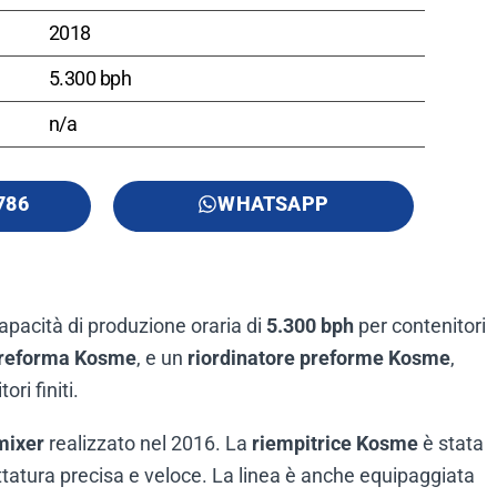
2018
5.300 bph
n/a
786
WHATSAPP
apacità di produzione oraria di
5.300 bph
per contenitori
preforma Kosme
, e un
riordinatore preforme Kosme
,
ri finiti.
mixer
realizzato nel 2016. La
riempitrice Kosme
è stata
ettatura precisa e veloce. La linea è anche equipaggiata