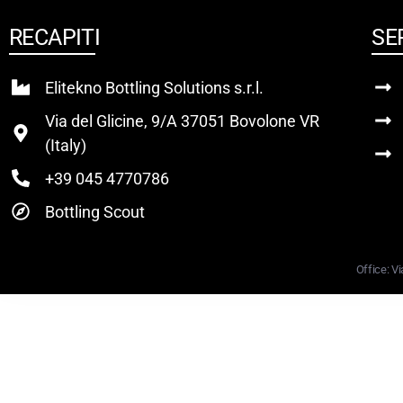
RECAPITI
SE
Elitekno Bottling Solutions s.r.l.
Via del Glicine, 9/A 37051 Bovolone VR
(Italy)
+39 045 4770786
Bottling Scout
Office: Vi