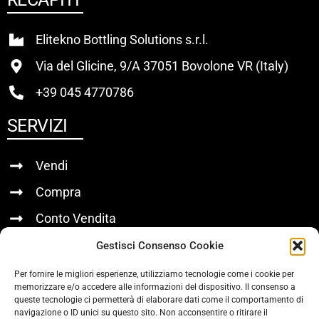
Elitekno Bottling Solutions s.r.l.
Via del Glicine, 9/A 37051 Bovolone VR (Italy)
+39 045 4770786
SERVIZI
Vendi
Compra
Conto Vendita
Gestisci Consenso Cookie
LINK UTILI
Per fornire le migliori esperienze, utilizziamo tecnologie come i cookie per
memorizzare e/o accedere alle informazioni del dispositivo. Il consenso a
Chi Siamo
queste tecnologie ci permetterà di elaborare dati come il comportamento di
navigazione o ID unici su questo sito. Non acconsentire o ritirare il
Contatti