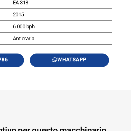
EA 318
2015
6.000 bph
Antioraria
786
WHATSAPP
ntivo per questo macchinario