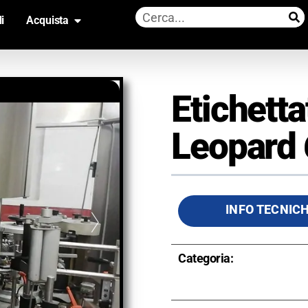
i
Acquista
Etichett
Leopard 
INFO TECNIC
Categoria: