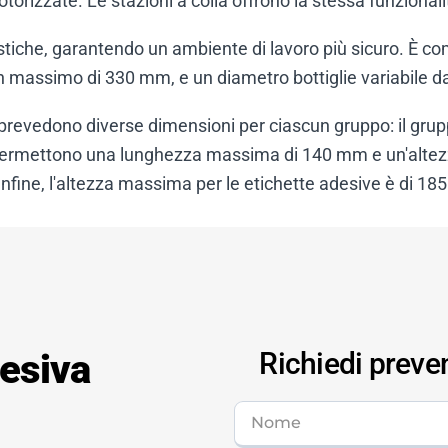
otorizzate. Le stazioni a colla offrono la stessa funzional
stiche, garantendo un ambiente di lavoro più sicuro. È comp
un massimo di 330 mm, e un diametro bottiglie variabile
o prevedono diverse dimensioni per ciascun gruppo: il gru
ermettono una lunghezza massima di 140 mm e un'altezza 
fine, l'altezza massima per le etichette adesive è di 18
desiva
Richiedi preve