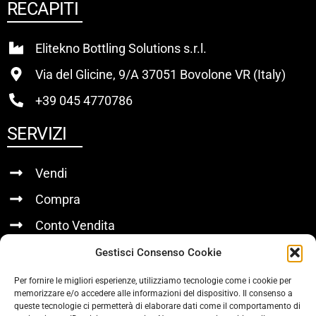
RECAPITI
Elitekno Bottling Solutions s.r.l.
Via del Glicine, 9/A 37051 Bovolone VR (Italy)
+39 045 4770786
SERVIZI
Vendi
Compra
Conto Vendita
Gestisci Consenso Cookie
LINK UTILI
Per fornire le migliori esperienze, utilizziamo tecnologie come i cookie per
memorizzare e/o accedere alle informazioni del dispositivo. Il consenso a
Chi Siamo
queste tecnologie ci permetterà di elaborare dati come il comportamento di