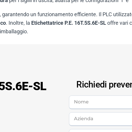
tura
per i sigilli in uscita, adatta per le configurazioni “I” e 
, garantendo un funzionamento efficiente. Il PLC utilizzato
ico
. Inoltre, la
Etichettatrice P.E. 16T.5S.6E-SL
offre vari 
’imballaggio.
T.5S.6E-SL
Richiedi preve