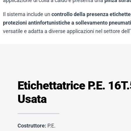
applicazione di colla a caldo e presenta una
pinza stira
Il sistema include un
controllo della presenza etichette
protezioni antinfortunistiche a sollevamento pneumat
versatile e adatta a diverse applicazioni nel settore dell
Etichettatrice P.E. 16
Usata
Costruttore:
P.E.