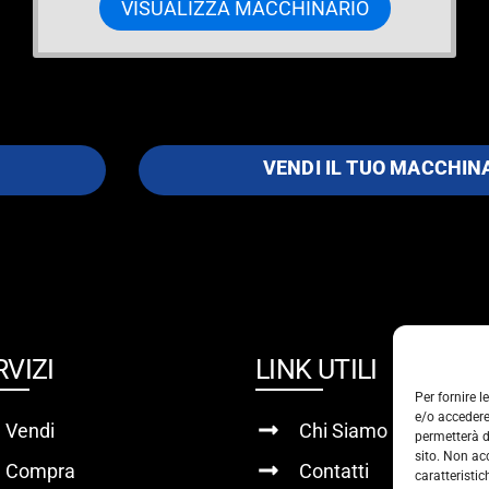
VISUALIZZA MACCHINARIO
VENDI IL TUO MACCHIN
RVIZI
LINK UTILI
Per fornire 
e/o accedere
Vendi
Chi Siamo
permetterà d
sito. Non ac
Compra
Contatti
caratteristic