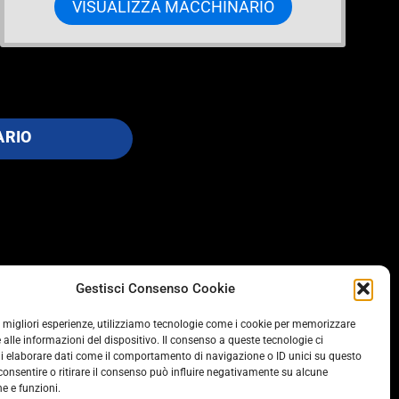
VISUALIZZA MACCHINARIO
ARIO
Gestisci Consenso Cookie
SOCIAL
le migliori esperienze, utilizziamo tecnologie come i cookie per memorizzare
 alle informazioni del dispositivo. Il consenso a queste tecnologie ci
i elaborare dati come il comportamento di navigazione o ID unici su questo
consentire o ritirare il consenso può influire negativamente su alcune
he e funzioni.