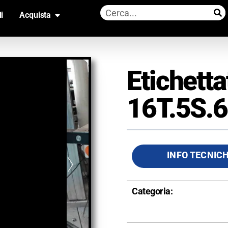
i
Acquista
Etichetta
16T.5S.6
INFO TECNIC
Categoria: